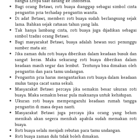
bangsa Eropa saat datang ke Indonesia.
Bagi orang Betawi, roti buaya dianggap sebagai simbol cinta
pengantin pria terhadap pengantin wanita.
Di adat Betawi, memberi roti buaya sudah berlangsung sejak
lama. Bahkan sejak ratusan tahun yang lalu.
Tak hanya lambang cinta, roti buaya juga dijadikan sebagai
simbol tradisi orang Betawi.
Bagi masyarakat Betawi, buaya adalah hewan suci penunggu
sumber mata air.
Jika zaman dulu roti buaya diberikan dalam keadaan busuk dan
sangat keras. Maka sekarang roti buaya diberikan dalam
keadaan masih segar dan lembut. Tentunya bisa dimakan oleh
pengantin dan para tamu undangan.
Pengantin pria harus mengantarkan roti buaya dalam keadaan
mulus tanpa cacat sama sekali.
Masyarakat Betawi percaya jika semakin besar ukuran roti
buaya. Maka semakin besar pula maknanya untuk kehidupan.
Ukuran roti buaya mempengaruhi keadaan rumah tangga
pengantin di masa depan nanti.
Masyarakat Betawi juga percaya jika orang yang belum
menikah akan segera menikah apabila sudah memakan roti
buaya.
Roti buaya selalu menjadi rebutan para tamu undangan.
Roti buaya zaman dulu tidak boleh dimakan.