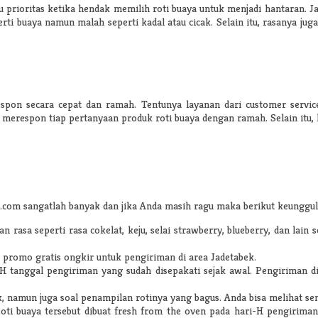
atu prioritas ketika hendak memilih roti buaya untuk menjadi hantaran.
rti buaya namun malah seperti kadal atau cicak. Selain itu, rasanya jug
respon secara cepat dan ramah. Tentunya layanan dari customer servi
 merespon tiap pertanyaan produk roti buaya dengan ramah. Selain itu, l
.com sangatlah banyak dan jika Anda masih ragu maka berikut keunggul
n rasa seperti rasa cokelat, keju, selai strawberry, blueberry, dan lain 
 promo gratis ongkir untuk pengiriman di area Jadetabek.
-H tanggal pengiriman yang sudah disepakati sejak awal. Pengiriman 
ak, namun juga soal penampilan rotinya yang bagus. Anda bisa melihat se
Roti buaya tersebut dibuat fresh from the oven pada hari-H pengiriman