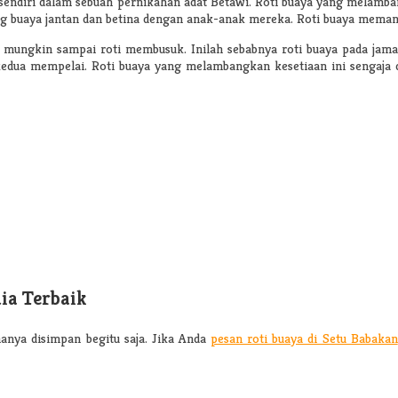
tersendiri dalam sebuah pernikahan adat Betawi. Roti buaya yang mela
ng buaya jantan dan betina dengan anak-anak mereka. Roti buaya memang ti
a mungkin sampai roti membusuk. Inilah sebabnya roti buaya pada ja
kedua mempelai. Roti buaya yang melambangkan kesetiaan ini sengaja 
ia Terbaik
hanya disimpan begitu saja. Jika Anda
pesan roti buaya di Setu Babakan