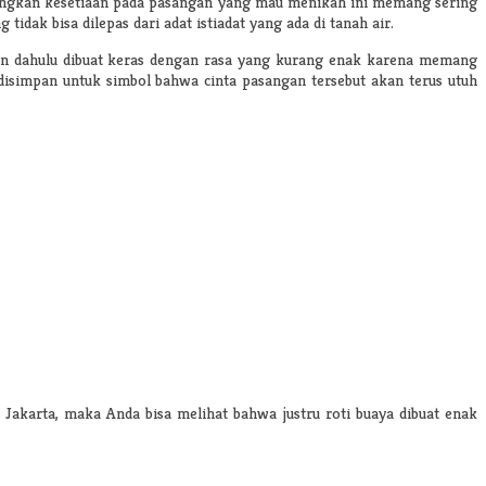
mbangkan kesetiaan pada pasangan yang mau menikah ini memang sering
dak bisa dilepas dari adat istiadat yang ada di tanah air.
man dahulu dibuat keras dengan rasa yang kurang enak karena memang
disimpan untuk simbol bahwa cinta pasangan tersebut akan terus utuh
Jakarta
, maka Anda bisa melihat bahwa justru roti buaya dibuat enak