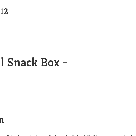
l Snack Box -
n