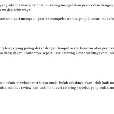
ng ada di Jakarta, tempat ini sering mengadakan pernikahan dengan ada
ini dan sekitarnya.
aran dari mempelai pria ke mempelai wanita yang dilamar, maka berik
i buaya yang paling dekat dengan tempat acara lamaran atau pernika
n yang dekat. Contohnya seperti jasa catering Pesanrotibuaya.com. Ma
man dalam membuat roti buaya enak. Itulah sebabnya akan lebih baik me
h mudah melihat review dan testimoni dari catering tersebut yang sudah 