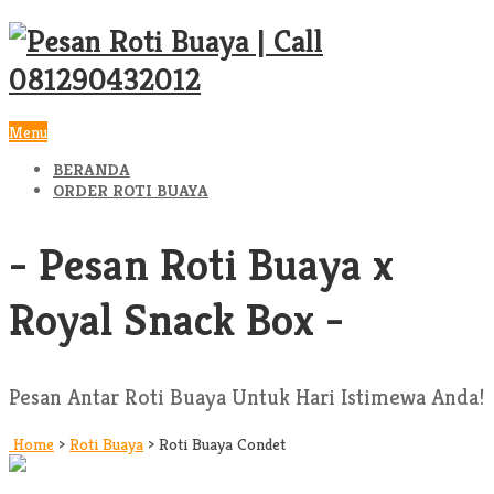
Menu
BERANDA
ORDER ROTI BUAYA
- Pesan Roti Buaya x
Royal Snack Box -
Pesan Antar Roti Buaya Untuk Hari Istimewa Anda!
Home
>
Roti Buaya
>
Roti Buaya Condet