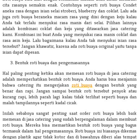
cita rasanya semakin enak. Contohnya seperti roti buaya Condet
aneka rasa dengan isian selai stroberi, blueberry dan coklat. Lalu ada
juga roti buaya beraneka macam rasa yang diisi dengan keju kalau
Anda tak terlalu menyukai rasa manis dari selai. Pilihan lainnya
adalah kombinasi coklat dan keju yang ditawarkan jasa catering
kami. Kombinasi ini buat Anda yang menyukai rasa manis coklat dan
rasa asin keju. Lalu bagaimana kalau Anda tak menyukai isian rasa
tersebut? Jangan khawatir, karena ada roti buaya original yaitu tanpa
isian dapat dipesan.
Bentuk roti buaya dan pengemasannya
Hal paling penting ketika akan memesan roti buaya di jasa catering
adalah memperhatikan bentuk roti buaya. Anda harus bisa menjamin
bahwa catering itu mengerjakan
roti buaya
dengan bentuk yang
benar dan rapi. Jangan sampai bentuk roti tersebut penyok atau
kurang rapi, lebih parah lagi kalau tidak terlihat seperti buaya dan
malah tampilannya seperti kadal cicak.
Inilah sebabnya sangat penting saat order roti buaya lebih baik
memesan di jasa catering yang sudah berpengalaman dalam membuat
roti buaya. Mereka bisa memastikan bentuk roti buaya yang bagus
termasuk dalam hal pengemasannya. Roti buaya ini biasanya dikemas
dengan plastik agar tidak kotor dan di bawahnya diberi alas tempat