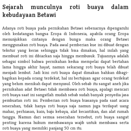
Sejarah munculnya roti buaya dalam
kebudayaan Betawi
Adanya roti buaya pada pernikahan Betawi sebenarnya dipengaruhi
oleh kedatangan bangsa Eropa di Indonesia, apabila orang Eropa
menunjukkan cintanya dengan bunga maka orang Betawi
menggunakan roti buaya. Pada awal pemberian kue ini dibuat dengan
tekstur yang keras sehingga tidak bisa dimakan, hal inilah yang
membuat roti ini dibiarkan saja hingga membusuk. Tujuannya adalah
sebagai simbol bahwa pernikahan kedua mempelai dapat bertahan
lama hingga akhir hayat, namun sekarang roti buaya telah dibuat
menjadi lembut. Jadi kini roti buaya dapat dimakan bahkan dibagi-
bagikan kepada orang terdekat, hal ini bertujuan agar orang terdekat
yang belum menikah dapat menyusul. Oleh sebab itu sangat aneh jika
pernikahan adat Betawi tidak membawa roti buaya, apalagi mencari
roti buaya saat ini sangatlah mudah sebab sudah banyak penyedia jasa
pembuatan roti ini. Pemberian roti buaya biasanya pada saat acara
seserahan, tidak hanya roti buaya saja namun juga terdapat uang
mahar, perhiasan, kain, baju kebaya, alat kecantikan, dan alat rumah
tangga. Namun dari semua seserahan tersebut, roti buaya sangat
penting karena hukum membawanya wajib untuk membawa serta
roti buaya yang memiliki panjang 50 cm itu.