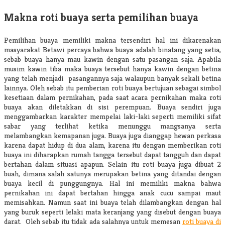
Makna roti buaya serta pemilihan buaya
Pemilihan buaya memiliki makna tersendiri hal ini dikarenakan
masyarakat Betawi percaya bahwa buaya adalah binatang yang setia,
sebab buaya hanya mau kawin dengan satu pasangan saja. Apabila
musim kawin tiba maka buaya tersebut hanya kawin dengan betina
yang telah menjadi pasangannya saja walaupun banyak sekali betina
lainnya. Oleh sebab itu pemberian roti buaya bertujuan sebagai simbol
kesetiaan dalam pernikahan, pada saat acara pernikahan maka roti
buaya akan diletakkan di sisi perempuan. Buaya sendiri juga
menggambarkan karakter mempelai laki-laki seperti memiliki sifat
sabar yang terlihat ketika menunggu mangsanya serta
melambangkan kemapanan juga. Buaya juga dianggap hewan perkasa
karena dapat hidup di dua alam, karena itu dengan memberikan roti
buaya ini diharapkan rumah tangga tersebut dapat tangguh dan dapat
bertahan dalam situasi apapun. Selain itu roti buaya juga dibuat 2
buah, dimana salah satunya merupakan betina yang ditandai dengan
buaya kecil di punggungnya. Hal ini memiliki makna bahwa
pernikahan ini dapat bertahan hingga anak cucu sampai maut
memisahkan. Namun saat ini buaya telah dilambangkan dengan hal
yang buruk seperti lelaki mata keranjang yang disebut dengan buaya
darat. Oleh sebab itu tidak ada salahnya untuk memesan
roti buaya di