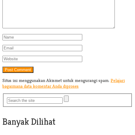
Situs ini menggunakan Akismet untuk mengurangi spam.
Pelajari
bagaimana data komentar Anda diproses
Banyak Dilihat