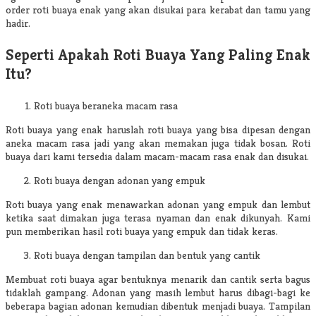
order roti buaya enak yang akan disukai para kerabat dan tamu yang
hadir.
Seperti Apakah Roti Buaya Yang Paling Enak
Itu?
Roti buaya beraneka macam rasa
Roti buaya yang enak haruslah roti buaya yang bisa dipesan dengan
aneka macam rasa jadi yang akan memakan juga tidak bosan. Roti
buaya dari kami tersedia dalam macam-macam rasa enak dan disukai.
Roti buaya dengan adonan yang empuk
Roti buaya yang enak menawarkan adonan yang empuk dan lembut
ketika saat dimakan juga terasa nyaman dan enak dikunyah. Kami
pun memberikan hasil roti buaya yang empuk dan tidak keras.
Roti buaya dengan tampilan dan bentuk yang cantik
Membuat roti buaya agar bentuknya menarik dan cantik serta bagus
tidaklah gampang. Adonan yang masih lembut harus dibagi-bagi ke
beberapa bagian adonan kemudian dibentuk menjadi buaya. Tampilan