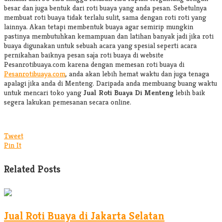
besar dan juga bentuk dari roti buaya yang anda pesan. Sebetulnya
membuat roti buaya tidak terlalu sulit, sama dengan roti roti yang
lainnya. Akan tetapi membentuk buaya agar semirip mungkin
pastinya membutuhkan kemampuan dan latihan banyak jadi jika roti
buaya digunakan untuk sebuah acara yang spesial seperti acara
pernikahan baiknya pesan saja roti buaya di website
Pesanrotibuaya.com karena dengan memesan roti buaya di
Pesanrotibuaya.com
, anda akan lebih hemat waktu dan juga tenaga
apalagi jika anda di Menteng. Daripada anda membuang buang waktu
untuk mencari toko yang
Jual Roti Buaya Di Menteng
lebih baik
segera lakukan pemesanan secara online.
Tweet
Pin It
Related Posts
Jual Roti Buaya di Jakarta Selatan