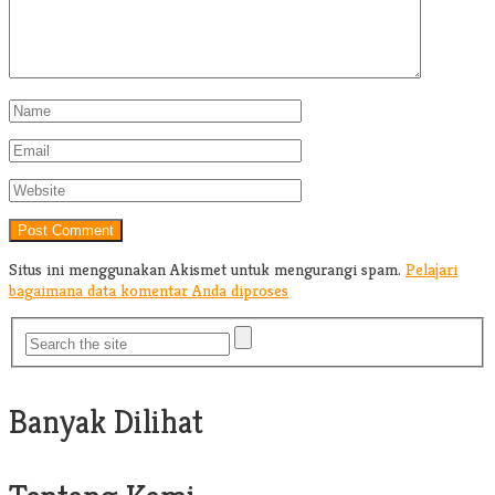
Situs ini menggunakan Akismet untuk mengurangi spam.
Pelajari
bagaimana data komentar Anda diproses
Banyak Dilihat