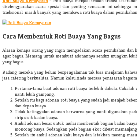
Roti Buaya Kemayoran
– Roti buaya menjadi sebuah tradisi seserah
diselenggarakan acara spesial dan penting semacam ini sehingga 
tradisional, masih banyak yang membawa roti buaya dalam pernikahan
Cara Membentuk Roti Buaya Yang Bagus
Alasan kenapa orang yang ingin mengadakan acara pernikahan dan ha
agar bagus. Memang untuk membuat adonannya sendiri mungkin lebih 
yang bagus.
Kadang mereka yang belum berpengalaman tak bisa menjamin bahwa be
jasa catering berkualitas. Namun kalau Anda merasa penasaran bagaim
Pertama-tama buat adonan roti buaya terlebih dahulu. Cobalah
nanti lebih gampang.
Setelah itu bagi adonan roti buaya yang sudah jadi menjadi be
dan depan buaya.
Tidak ketinggalan adonan berwarna yang nanti digunakan pada 
sirip sisik badan buaya.
Ambil adonan besar untuk mulai membentuk bagian badan buaya. 
moncong buaya. Sedangkan pada bagian ekor dibuat memanjang
Setelah itu ambil adonan kaki buaya dan letakkan masing-masi