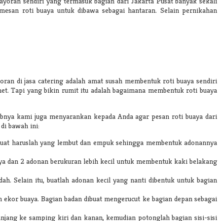
yoran sendiri yang termasuk bagian dari Jakarta Pusat banyak sekali
esan roti buaya untuk dibawa sebagai hantaran. Selain pernikahan
an di jasa catering adalah amat susah membentuk roti buaya sendiri
t. Tapi yang bikin rumit itu adalah bagaimana membentuk roti buaya
abnya kami juga menyarankan kepada Anda agar pesan roti buaya dari
di bawah ini:
 dibuat haruslah yang lembut dan empuk sehingga membentuk adonannya
aya dan 2 adonan berukuran lebih kecil untuk membentuk kaki belakang
. Selain itu, buatlah adonan kecil yang nanti dibentuk untuk bagian
n ekor buaya. Bagian badan dibuat mengerucut ke bagian depan sebagai
jang ke samping kiri dan kanan, kemudian potonglah bagian sisi-sisi