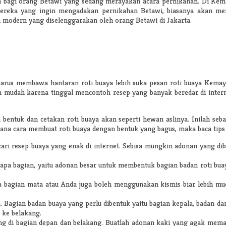
an bagi orang Betawi yang sedang merayakan acara pernikahan. Di Kema
mereka yang ingin mengadakan pernikahan Betawi, biasanya akan mem
 modern yang diselenggarakan oleh orang Betawi di Jakarta.
rus membawa hantaran roti buaya lebih suka pesan roti buaya Kemayor
mudah karena tinggal mencontoh resep yang banyak beredar di interne
ntuk dan cetakan roti buaya akan seperti hewan aslinya. Inilah seb
ana cara membuat roti buaya dengan bentuk yang bagus, maka baca tips 
 cari resep buaya yang enak di internet. Sebisa mungkin adonan yang
berapa bagian, yaitu adonan besar untuk membentuk bagian badan roti bu
bagian mata atau Anda juga boleh menggunakan kismis biar lebih mudah
Bagian badan buaya yang perlu dibentuk yaitu bagian kepala, badan da
 ke belakang.
ng di bagian depan dan belakang. Buatlah adonan kaki yang agak meman