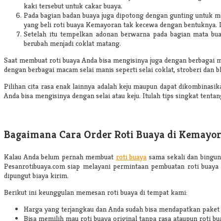
kaki tersebut untuk cakar buaya.
Pada bagian badan buaya juga dipotong dengan gunting untuk me
yang beli roti buaya Kemayoran tak kecewa dengan bentuknya. D
Setelah itu tempelkan adonan berwarna pada bagian mata buay
berubah menjadi coklat matang.
Saat membuat roti buaya Anda bisa mengisinya juga dengan berbagai m
dengan berbagai macam selai manis seperti selai coklat, stroberi dan bl
Pilihan cita rasa enak lainnya adalah keju maupun dapat dikombinasi
Anda bisa mengisinya dengan selai atau keju. Itulah tips singkat ten
Bagaimana Cara Order Roti Buaya di Kemayo
Kalau Anda belum pernah membuat
roti buaya
sama sekali dan bingung
Pesanrotibuaya.com siap melayani permintaan pembuatan roti buaya 
dipungut biaya kirim.
Berikut ini keunggulan memesan roti buaya di tempat kami:
Harga yang terjangkau dan Anda sudah bisa mendapatkan paket se
Bisa memilih mau roti buaya original tanpa rasa ataupun roti bu