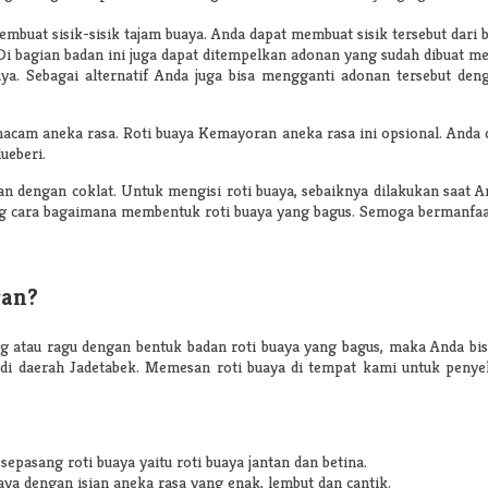
mbuat sisik-sisik tajam buaya. Anda dapat membuat sisik tersebut dari 
i bagian badan ini juga dapat ditempelkan adonan yang sudah dibuat m
a. Sebagai alternatif Anda juga bisa mengganti adonan tersebut deng
acam aneka rasa. Roti buaya Kemayoran aneka rasa ini opsional. Anda d
ueberi.
kan dengan coklat. Untuk mengisi roti buaya, sebaiknya dilakukan saa
tang cara bagaimana membentuk roti buaya yang bagus. Semoga bermanfaa
ran?
 atau ragu dengan bentuk badan roti buaya yang bagus, maka Anda bisa 
di daerah Jadetabek. Memesan roti buaya di tempat kami untuk penye
pasang roti buaya yaitu roti buaya jantan dan betina.
aya dengan isian aneka rasa yang enak, lembut dan cantik.