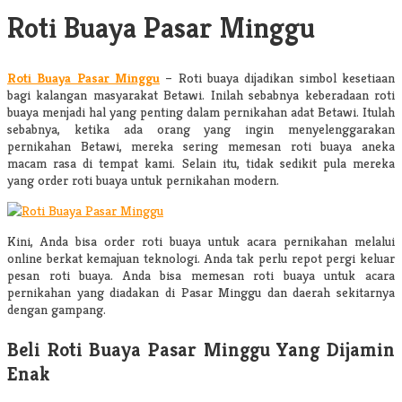
Roti Buaya Pasar Minggu
Roti Buaya Pasar Minggu
– Roti buaya dijadikan simbol kesetiaan
bagi kalangan masyarakat Betawi. Inilah sebabnya keberadaan roti
buaya menjadi hal yang penting dalam pernikahan adat Betawi. Itulah
sebabnya, ketika ada orang yang ingin menyelenggarakan
pernikahan Betawi, mereka sering memesan roti buaya aneka
macam rasa di tempat kami. Selain itu, tidak sedikit pula mereka
yang order roti buaya untuk pernikahan modern.
Kini, Anda bisa order roti buaya untuk acara pernikahan melalui
online berkat kemajuan teknologi. Anda tak perlu repot pergi keluar
pesan roti buaya. Anda bisa memesan roti buaya untuk acara
pernikahan yang diadakan di Pasar Minggu dan daerah sekitarnya
dengan gampang.
Beli Roti Buaya Pasar Minggu Yang Dijamin
Enak